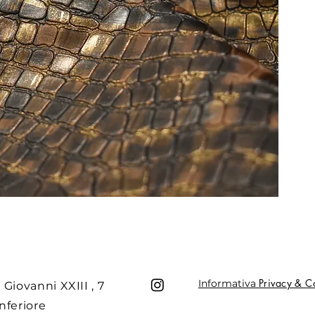
Privacy & C
Informativa
 Giovanni XXIII , 7
nferiore