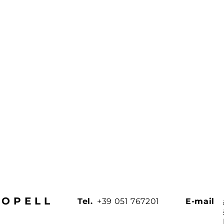
BOPELL
Tel.
+39 051 767201
E-mail