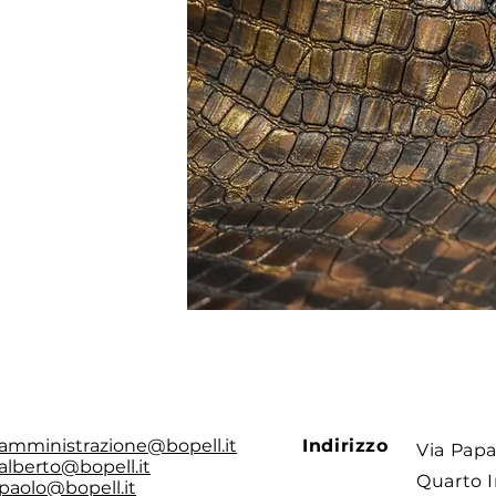
amministrazione@bopell.it
Indirizzo
Via Papa
alberto@bopell.it
Quarto I
paolo@bopell.it