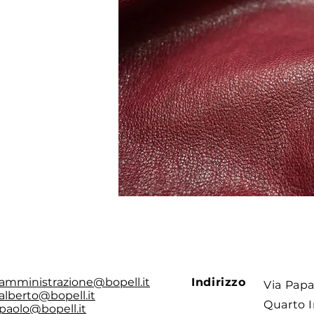
amministrazione@bopell.it
Indirizzo
Via Papa
alberto@bopell.it
Quarto I
paolo@bopell.it