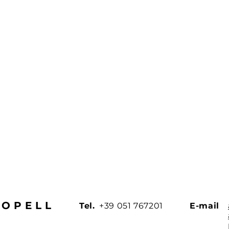
BOPELL
Tel.
+39 051 767201
E-mail