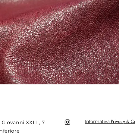
Privacy & C
Informativa
 Giovanni XXIII , 7
nferiore