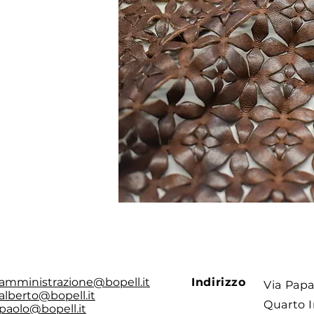
amministrazione@bopell.it
Indirizzo
Via Papa
alberto@bopell.it
Quarto I
paolo@bopell.it