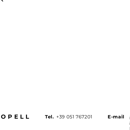
BOPELL
Tel.
+39 051 767201
E-mail