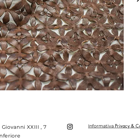
Privacy & C
Informativa
 Giovanni XXIII , 7
nferiore